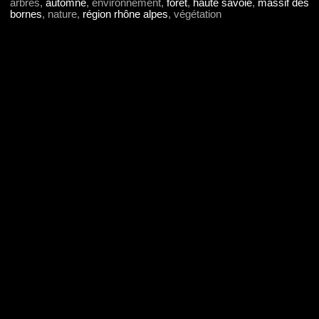
arbres,
automne
, environnement,
forêt
,
haute savoie
,
massif des
bornes
, nature,
région rhône alpes
, végétation