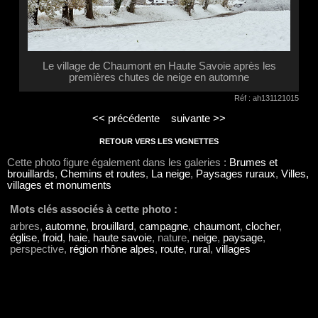
Le village de Chaumont en Haute Savoie après les
premières chutes de neige en automne
Réf : ah131121015
<< précédente
suivante >>
RETOUR VERS LES VIGNETTES
Cette photo figure également dans les galeries :
Brumes et
brouillards
,
Chemins et routes
,
La neige
,
Paysages ruraux
,
Villes,
villages et monuments
Mots clés associés à cette photo :
arbres,
automne
,
brouillard
,
campagne
,
chaumont
,
clocher
,
église
,
froid
,
haie
,
haute savoie
, nature,
neige
,
paysage
,
perspective,
région rhône alpes
,
route
,
rural
,
villages