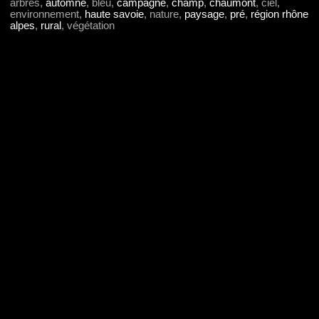
arbres,
automne
, bleu,
campagne
,
champ
,
chaumont
, ciel,
environnement,
haute savoie
, nature,
paysage
,
pré
,
région rhône
alpes
,
rural
, végétation