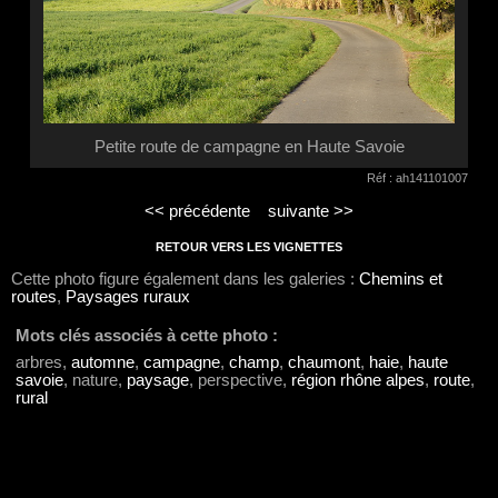
Petite route de campagne en Haute Savoie
Réf : ah141101007
<< précédente
suivante >>
RETOUR VERS LES VIGNETTES
Cette photo figure également dans les galeries :
Chemins et
routes
,
Paysages ruraux
Mots clés associés à cette photo :
arbres,
automne
,
campagne
,
champ
,
chaumont
,
haie
,
haute
savoie
, nature,
paysage
, perspective,
région rhône alpes
,
route
,
rural