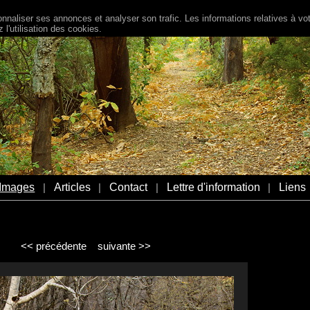
naliser ses annonces et analyser son trafic. Les informations relatives à votr
l'utilisation des cookies.
Images
Articles
Contact
Lettre d'information
Liens
|
|
|
|
<< précédente
suivante >>