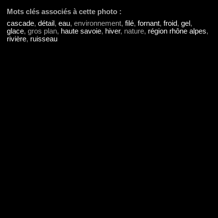
Mots clés associés à cette photo :
cascade
,
détail
,
eau
, environnement,
filé
,
fornant
,
froid
,
gel
,
glace
, gros plan,
haute savoie
,
hiver
, nature,
région rhône alpes
,
rivière
,
ruisseau