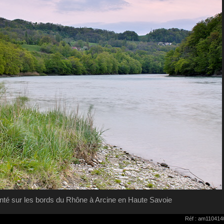
nté sur les bords du Rhône à Arcine en Haute Savoie
Réf : am110414