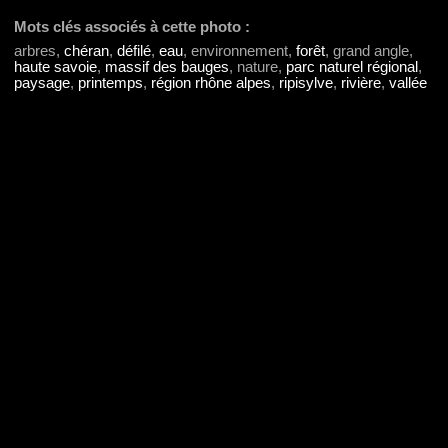
Mots clés associés à cette photo :
arbres,
chéran
,
défilé
,
eau
, environnement,
forêt
, grand angle,
haute savoie
,
massif des bauges
, nature,
parc naturel régional
,
paysage
,
printemps
,
région rhône alpes
,
ripisylve
,
rivière
,
vallée