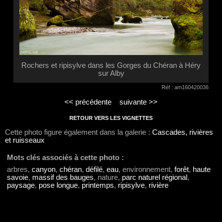
Rochers et ripisylve dans les Gorges du Chéran à Héry
sur Alby
Réf : am160420036
<< précédente
suivante >>
RETOUR VERS LES VIGNETTES
Cette photo figure également dans la galerie :
Cascades, rivières
et ruisseaux
Mots clés associés à cette photo :
arbres,
canyon
,
chéran
,
défilé
,
eau
, environnement,
forêt
,
haute
savoie
,
massif des bauges
, nature,
parc naturel régional
,
paysage
,
pose longue
,
printemps
,
ripisylve
,
rivière