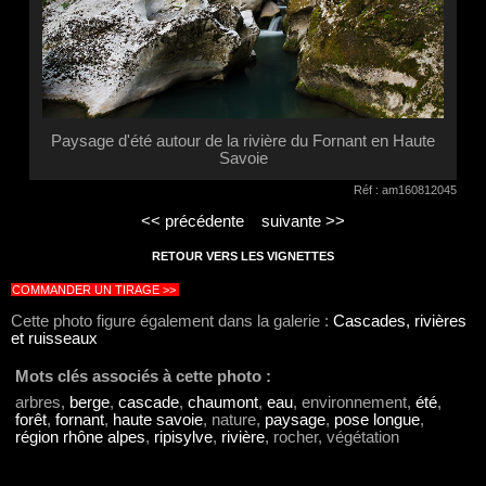
Paysage d'été autour de la rivière du Fornant en Haute
Savoie
Réf : am160812045
<< précédente
suivante >>
RETOUR VERS LES VIGNETTES
COMMANDER UN TIRAGE >>
Cette photo figure également dans la galerie :
Cascades, rivières
et ruisseaux
Mots clés associés à cette photo :
arbres,
berge
,
cascade
,
chaumont
,
eau
, environnement,
été
,
forêt
,
fornant
,
haute savoie
, nature,
paysage
,
pose longue
,
région rhône alpes
,
ripisylve
,
rivière
, rocher, végétation