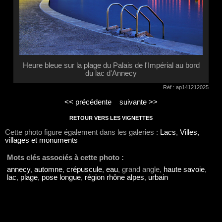
Heure bleue sur la plage du Palais de l'Impérial au bord
du lac d'Annecy
Réf : ap141212025
<< précédente
suivante >>
RETOUR VERS LES VIGNETTES
Cette photo figure également dans les galeries :
Lacs
,
Villes,
villages et monuments
Mots clés associés à cette photo :
annecy
,
automne
,
crépuscule
,
eau
, grand angle,
haute savoie
,
lac
,
plage
,
pose longue
,
région rhône alpes
,
urbain