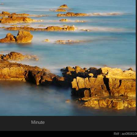
Minute
Réf : ao080810