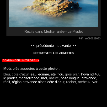
Récifs dans Méditerranée - Le Pradet
Réf : ao080821033
<< précédente
suivante >>
RETOUR VERS LES VIGNETTES
COMMANDER UN TIRAGE >>
Mots clés associés à cette photo :
bleu, côte d'azur,
eau
,
écume
,
été
,
flou
, gros plan,
hoya nd 400
,
le pradet
,
méditerranée
,
mer
, nature,
pose longue
,
provence
,
récif
,
région provence alpes côte d'azur
, rocher, rocheux,
var