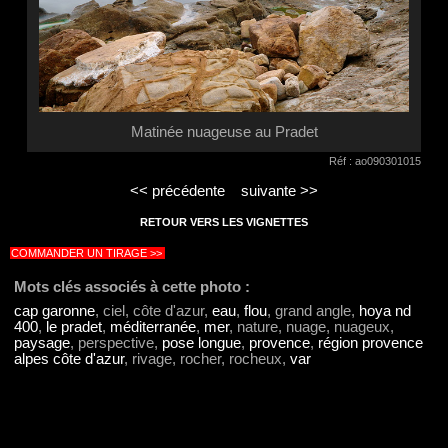
Matinée nuageuse au Pradet
Réf : ao090301015
<< précédente
suivante >>
RETOUR VERS LES VIGNETTES
COMMANDER UN TIRAGE >>
Mots clés associés à cette photo :
cap garonne
, ciel, côte d'azur,
eau
,
flou
, grand angle,
hoya nd
400
,
le pradet
,
méditerranée
,
mer
, nature, nuage, nuageux,
paysage
, perspective,
pose longue
,
provence
,
région provence
alpes côte d'azur
, rivage, rocher, rocheux,
var