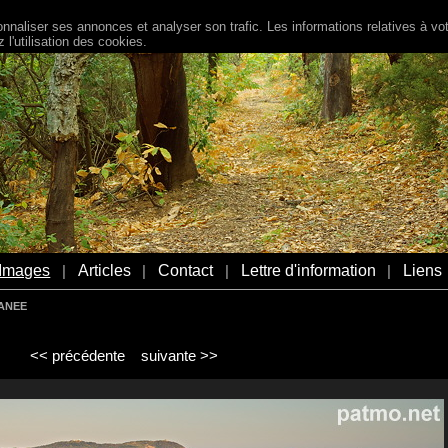
naliser ses annonces et analyser son trafic. Les informations relatives à votr
l'utilisation des cookies.
Images
Articles
Contact
Lettre d'information
Liens
|
|
|
|
RANEE
<< précédente
suivante >>