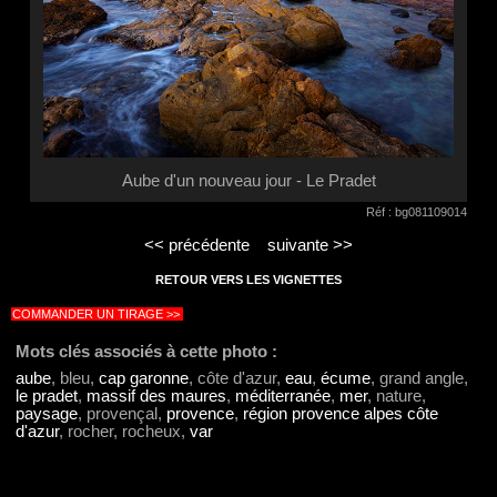
Aube d'un nouveau jour - Le Pradet
Réf : bg081109014
<< précédente
suivante >>
RETOUR VERS LES VIGNETTES
COMMANDER UN TIRAGE >>
Mots clés associés à cette photo :
aube
, bleu,
cap garonne
, côte d'azur,
eau
,
écume
, grand angle,
le pradet
,
massif des maures
,
méditerranée
,
mer
, nature,
paysage
, provençal,
provence
,
région provence alpes côte
d'azur
, rocher, rocheux,
var