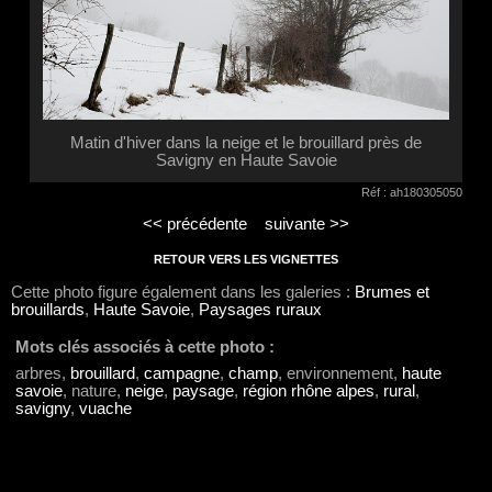
Matin d'hiver dans la neige et le brouillard près de
Savigny en Haute Savoie
Réf : ah180305050
<< précédente
suivante >>
RETOUR VERS LES VIGNETTES
Cette photo figure également dans les galeries :
Brumes et
brouillards
,
Haute Savoie
,
Paysages ruraux
Mots clés associés à cette photo :
arbres,
brouillard
,
campagne
,
champ
, environnement,
haute
savoie
, nature,
neige
,
paysage
,
région rhône alpes
,
rural
,
savigny
,
vuache