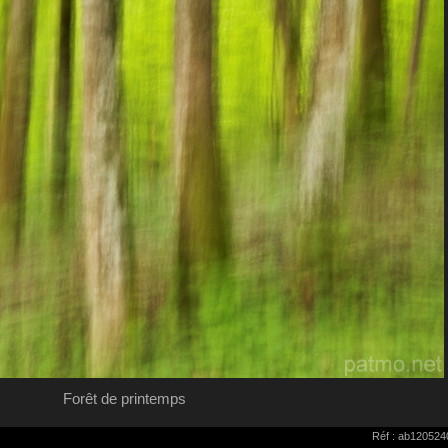
Forêt de printemps
Réf : ab120524