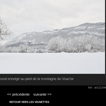
ural enneigé au pied de la montagne du Vuache
Réf : ah121208
<< précédente
suivante >>
RETOUR VERS LES VIGNETTES