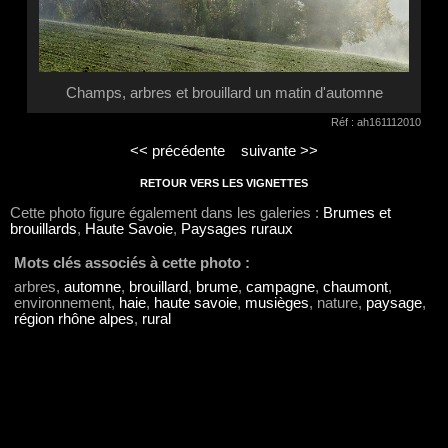
Champs, arbres et brouillard un matin d'automne
Réf : ah161112010
<< précédente
suivante >>
RETOUR VERS LES VIGNETTES
Cette photo figure également dans les galeries :
Brumes et
brouillards
,
Haute Savoie
,
Paysages ruraux
Mots clés associés à cette photo :
arbres,
automne
,
brouillard
,
brume
,
campagne
,
chaumont
,
environnement,
haie
,
haute savoie
,
musièges
, nature,
paysage
,
région rhône alpes
,
rural