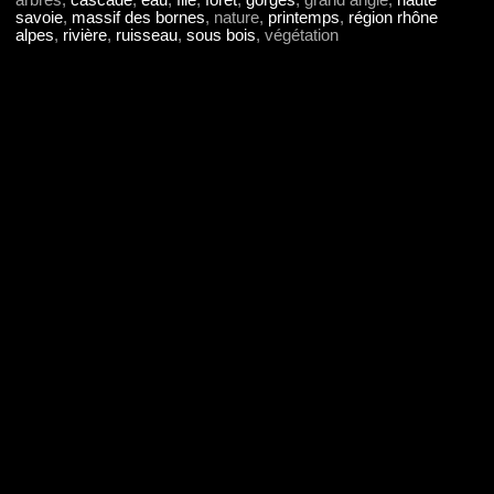
arbres,
cascade
,
eau
,
filé
,
forêt
,
gorges
, grand angle,
haute
savoie
,
massif des bornes
, nature,
printemps
,
région rhône
alpes
,
rivière
,
ruisseau
,
sous bois
, végétation