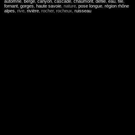
automne
,
berge
,
canyon
,
cascade
,
chaumont
,
défilé
,
eau
,
filé
,
fornant
,
gorges
,
haute savoie
, nature,
pose longue
,
région rhône
alpes
, rive,
rivière
, rocher, rocheux,
ruisseau