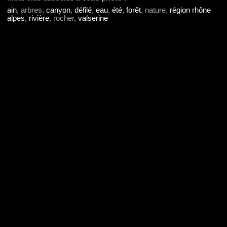
ain
, arbres,
canyon
,
défilé
,
eau
,
été
,
forêt
, nature,
région rhône
alpes
,
rivière
, rocher,
valserine