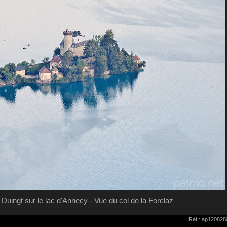
Duingt sur le lac d'Annecy - Vue du col de la Forclaz
Réf : ap120828