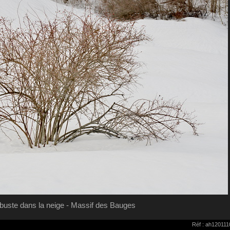
buste dans la neige - Massif des Bauges
Réf : ah12011