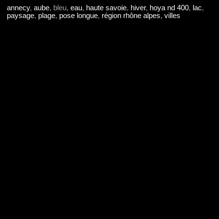
annecy
,
aube
, bleu,
eau
,
haute savoie
,
hiver
,
hoya nd 400
,
lac
,
paysage
,
plage
,
pose longue
,
région rhône alpes
,
villes