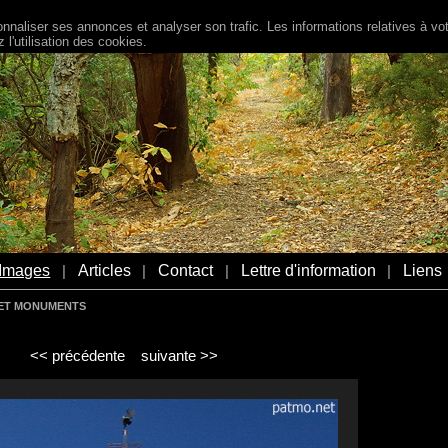
naliser ses annonces et analyser son trafic. Les informations relatives à votr
l'utilisation des cookies.
Images
Articles
Contact
Lettre d'information
Liens
|
|
|
|
S ET MONUMENTS
<< précédente
suivante >>