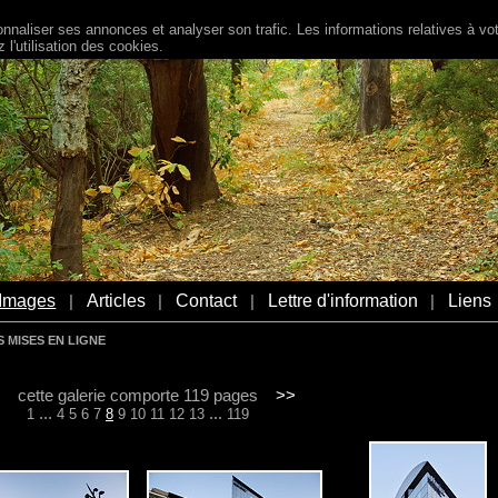
naliser ses annonces et analyser son trafic. Les informations relatives à votr
l'utilisation des cookies.
Images
Articles
Contact
Lettre d'information
Liens
|
|
|
|
 MISES EN LIGNE
cette galerie comporte 119 pages
>>
...
...
1
4
5
6
7
8
9
10
11
12
13
119