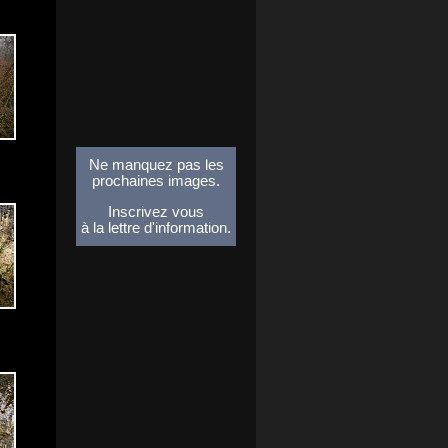
Ne manquez pas les
prochaines images.
Inscrivez vous
à la lettre d'information.