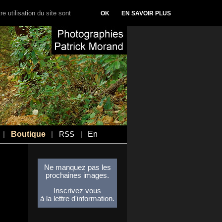
e utilisation du site sont
OK
EN SAVOIR PLUS
Boutique
En
|
|
RSS
|
Ne manquez pas les
prochaines images.
Inscrivez vous
à la lettre d'information.