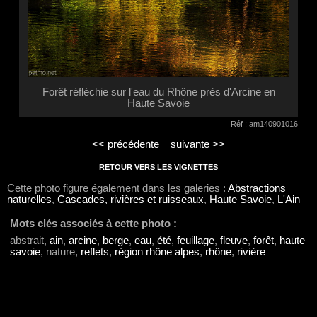
Forêt réfléchie sur l'eau du Rhône près d'Arcine en
Haute Savoie
Réf : am140901016
<< précédente
suivante >>
RETOUR VERS LES VIGNETTES
Cette photo figure également dans les galeries :
Abstractions
naturelles
,
Cascades, rivières et ruisseaux
,
Haute Savoie
,
L'Ain
Mots clés associés à cette photo :
abstrait,
ain
,
arcine
,
berge
,
eau
,
été
,
feuillage
,
fleuve
,
forêt
,
haute
savoie
, nature,
reflets
,
région rhône alpes
,
rhône
,
rivière