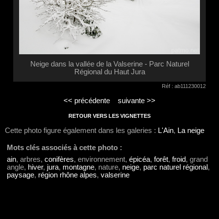
Neige dans la vallée de la Valserine - Parc Naturel
Régional du Haut Jura
Réf : ab111230012
<< précédente
suivante >>
RETOUR VERS LES VIGNETTES
Cette photo figure également dans les galeries :
L'Ain
,
La neige
Mots clés associés à cette photo :
ain
, arbres,
conifères
, environnement,
épicéa
,
forêt
,
froid
, grand
angle,
hiver
,
jura
,
montagne
, nature,
neige
,
parc naturel régional
,
paysage
,
région rhône alpes
,
valserine