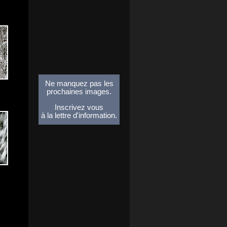
Ne manquez pas les
prochaines images.
Inscrivez vous
à la lettre d'information.