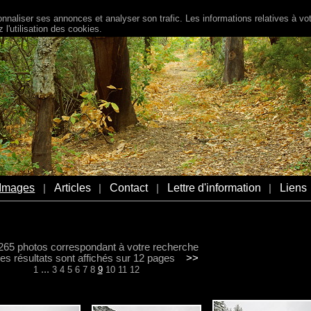
naliser ses annonces et analyser son trafic. Les informations relatives à votr
l'utilisation des cookies.
Images
Articles
Contact
Lettre d'information
Liens
|
|
|
|
a 265 photos correspondant à votre recherche
s résultats sont affichés sur 12 pages
>>
...
1
3
4
5
6
7
8
9
10
11
12