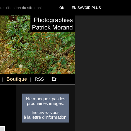
e utilisation du site sont
OK
EN SAVOIR PLUS
Boutique
En
|
|
RSS
|
Ne manquez pas les
prochaines images.
Inscrivez vous
à la lettre d'information.