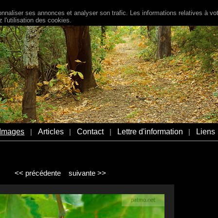
naliser ses annonces et analyser son trafic. Les informations relatives à votr
l'utilisation des cookies.
Images
Articles
Contact
Lettre d'information
Liens
|
|
|
|
<< précédente
suivante >>