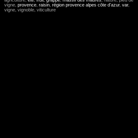
agriculture,
été
,
fruit
,
grappe
,
massif des maures
, nature, pied de
vigne,
provence
,
raisin
,
région provence alpes côte d'azur
,
var
,
vigne, vignoble, viticulture