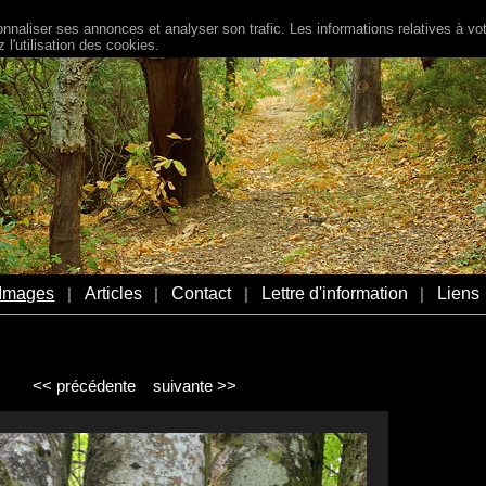
naliser ses annonces et analyser son trafic. Les informations relatives à votr
l'utilisation des cookies.
Images
Articles
Contact
Lettre d'information
Liens
|
|
|
|
<< précédente
suivante >>