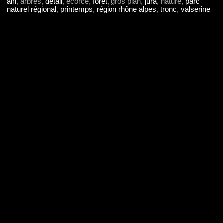
ain
, arbres,
détail
, écorce,
forêt
, gros plan,
jura
, nature,
parc
naturel régional
,
printemps
,
région rhône alpes
,
tronc
,
valserine