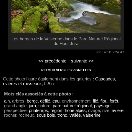
Les berges de la Valserine dans le Parc Naturel Régional
du Haut Jura
Réf : am110624047
<< précédente
suivante >>
RETOUR VERS LES VIGNETTES
Cette photo figure également dans les galeries :
Cascades,
rivières et ruisseaux
,
L'Ain
Mots clés associés à cette photo :
ain
, arbres,
berge
,
défilé
,
eau
, environnement,
filé
,
flou
,
forêt
,
grand angle,
jura
, nature,
parc naturel régional
,
paysage
,
perspective,
printemps
,
région rhône alpes
, rivage, rive,
rivière
,
rocher, rocheux,
sous bois
,
tronc
,
vallée
,
valserine