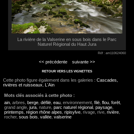
La rivière de la Valserine en sous bois dans le Parc
Naturel Régional du Haut Jura
Réf : am110624060
<< précédente
suivante >>
RETOUR VERS LES VIGNETTES
Cette photo figure également dans les galeries :
Cascades,
rivières et ruisseaux
,
L'Ain
Mots clés associés à cette photo :
ain
, arbres,
berge
,
défilé
,
eau
, environnement,
filé
,
flou
,
forêt
,
grand angle,
jura
, nature,
parc naturel régional
,
paysage
,
printemps
,
région rhône alpes
,
ripisylve
, rivage, rive,
rivière
,
rocher,
sous bois
,
vallée
,
valserine