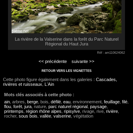
La rivière de la Valserine dans la forêt du Parc Naturel
Régional du Haut Jura
Réf : am110624062
<< précédente
suivante >>
RETOUR VERS LES VIGNETTES
Cette photo figure également dans les galeries :
Cascades,
rivières et ruisseaux
,
L'Ain
Mots clés associés à cette photo :
ain
, arbres,
berge
, bois,
défilé
,
eau
, environnement,
feuillage
,
filé
,
flou
,
forêt
,
jura
, nature,
parc naturel régional
,
paysage
,
printemps
,
région rhône alpes
,
ripisylve
, rivage, rive,
rivière
,
rocher,
sous bois
,
vallée
,
valserine
, végétation