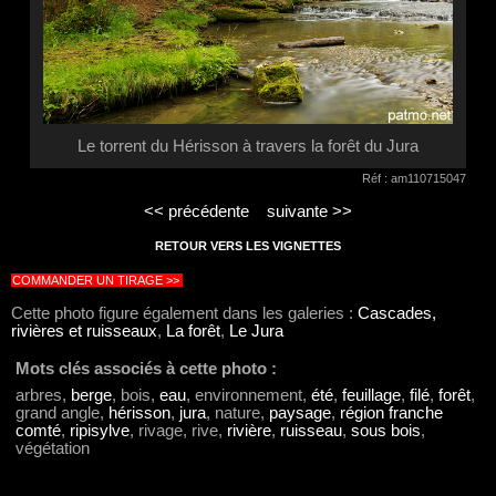
Le torrent du Hérisson à travers la forêt du Jura
Réf : am110715047
<< précédente
suivante >>
RETOUR VERS LES VIGNETTES
COMMANDER UN TIRAGE >>
Cette photo figure également dans les galeries :
Cascades,
rivières et ruisseaux
,
La forêt
,
Le Jura
Mots clés associés à cette photo :
arbres,
berge
, bois,
eau
, environnement,
été
,
feuillage
,
filé
,
forêt
,
grand angle,
hérisson
,
jura
, nature,
paysage
,
région franche
comté
,
ripisylve
, rivage, rive,
rivière
,
ruisseau
,
sous bois
,
végétation