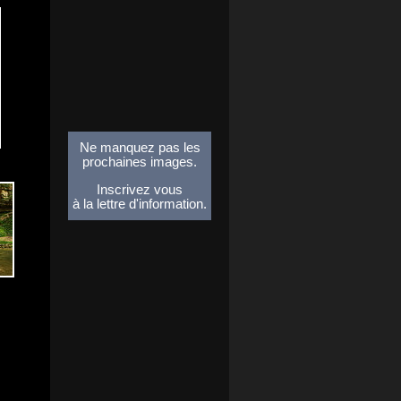
Ne manquez pas les
prochaines images.
Inscrivez vous
à la lettre d'information.