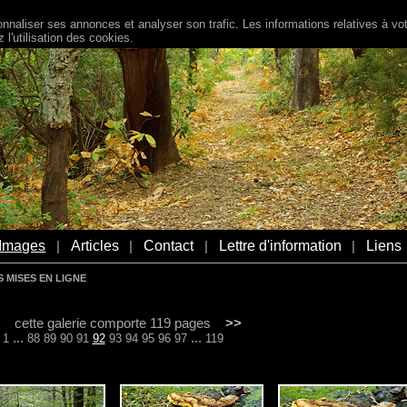
naliser ses annonces et analyser son trafic. Les informations relatives à votr
l'utilisation des cookies.
Images
Articles
Contact
Lettre d'information
Liens
|
|
|
|
 MISES EN LIGNE
cette galerie comporte 119 pages
>>
...
...
1
88
89
90
91
92
93
94
95
96
97
119