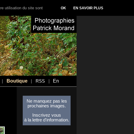
e utilisation du site sont
OK
EN SAVOIR PLUS
Boutique
En
|
|
RSS
|
Ne manquez pas les
prochaines images.
Inscrivez vous
à la lettre d'information.