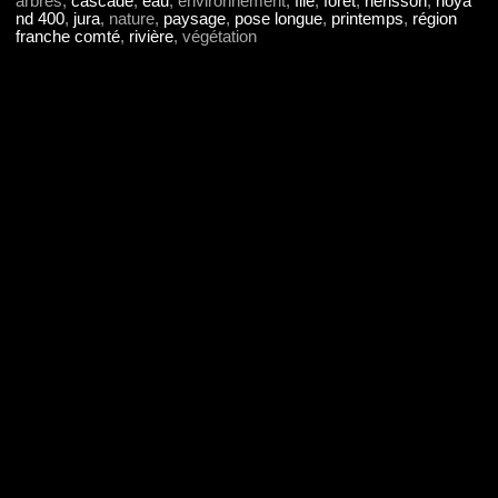
arbres,
cascade
,
eau
, environnement,
filé
,
forêt
,
hérisson
,
hoya
nd 400
,
jura
, nature,
paysage
,
pose longue
,
printemps
,
région
franche comté
,
rivière
, végétation