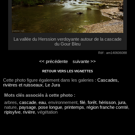
La vallée du Herssion verdoyante autour de la cascade
du Gour Bleu
Réf : am140606088
<< précédente
suivante >>
RETOUR VERS LES VIGNETTES
Cette photo figure également dans les galeries :
Cascades,
rivières et ruisseaux
,
Le Jura
Mots clés associés à cette photo :
arbres,
cascade
,
eau
, environnement,
filé
,
forêt
,
hérisson
,
jura
,
nature,
paysage
,
pose longue
,
printemps
,
région franche comté
,
ripisylve
,
rivière
, végétation