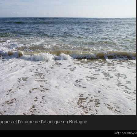
agues et l'écume de l'atlantique en Bretagne
Réf : ao080522