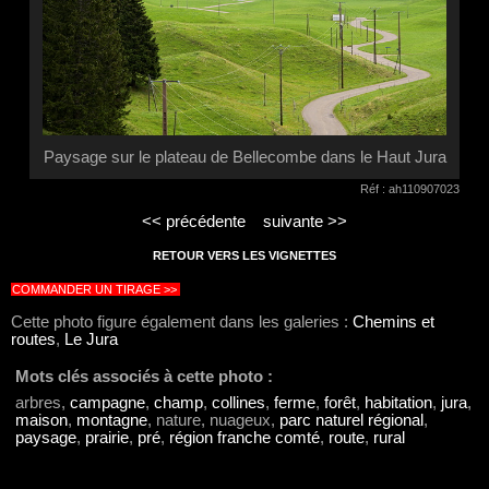
Paysage sur le plateau de Bellecombe dans le Haut Jura
Réf : ah110907023
<< précédente
suivante >>
RETOUR VERS LES VIGNETTES
COMMANDER UN TIRAGE >>
Cette photo figure également dans les galeries :
Chemins et
routes
,
Le Jura
Mots clés associés à cette photo :
arbres,
campagne
,
champ
,
collines
,
ferme
,
forêt
,
habitation
,
jura
,
maison
,
montagne
, nature, nuageux,
parc naturel régional
,
paysage
,
prairie
,
pré
,
région franche comté
,
route
,
rural