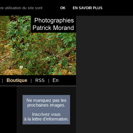
e utilisation du site sont
OK
EN SAVOIR PLUS
Boutique
En
|
|
RSS
|
Ne manquez pas les
prochaines images.
Inscrivez vous
à la lettre d'information.