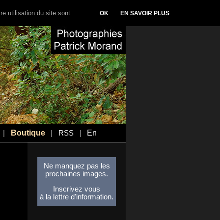
e utilisation du site sont
OK
EN SAVOIR PLUS
Boutique
En
|
|
RSS
|
Ne manquez pas les
prochaines images.
Inscrivez vous
à la lettre d'information.