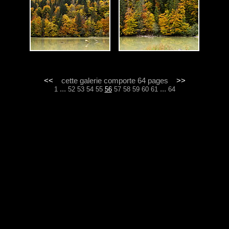
<<
cette galerie comporte 64 pages
>>
...
...
1
52
53
54
55
56
57
58
59
60
61
64