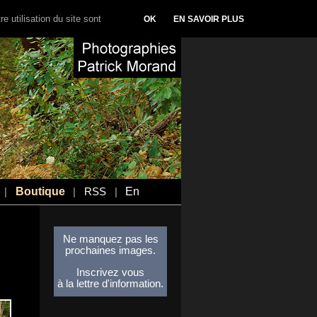
e utilisation du site sont
OK
EN SAVOIR PLUS
Boutique
En
|
|
RSS
|
Ne manquez pas les
prochaines images.
Inscrivez vous
à la lettre d'information.