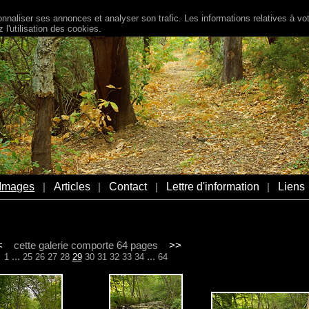
naliser ses annonces et analyser son trafic. Les informations relatives à votr
l'utilisation des cookies.
Images
Articles
Contact
Lettre d'information
Liens
|
|
|
|
<
cette galerie comporte 64 pages
>>
...
...
1
25
26
27
28
29
30
31
32
33
34
64