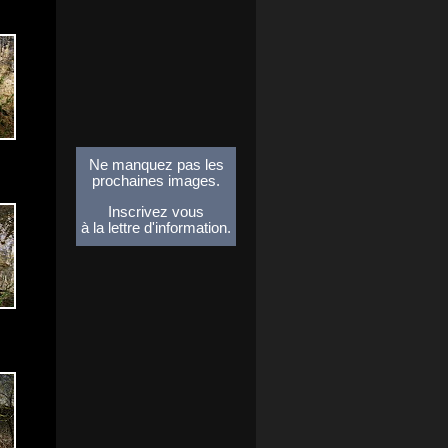
Ne manquez pas les
prochaines images.
Inscrivez vous
à la lettre d'information.