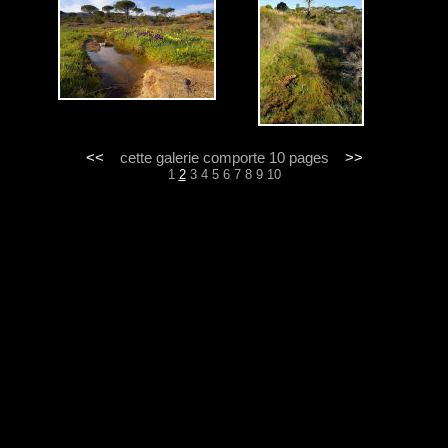
<<
cette galerie comporte 10 pages
>>
1
2
3
4
5
6
7
8
9
10