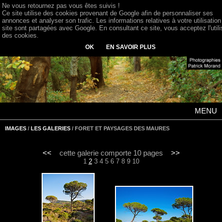
Ne vous retournez pas vous êtes suivis !
Ce site utilise des cookies provenant de Google afin de personnaliser ses
annonces et analyser son trafic. Les informations relatives à votre utilisation
site sont partagées avec Google. En consultant ce site, vous acceptez l'utili
des cookies.
OK
EN SAVOIR PLUS
MENU
IMAGES
/
LES GALERIES
/ FORET ET PAYSAGES DES MAURES
<<
cette galerie comporte 10 pages
>>
1
2
3
4
5
6
7
8
9
10