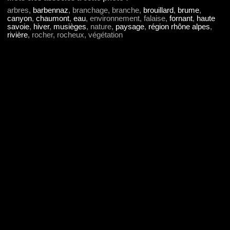
arbres,
barbennaz
, branchage, branche,
brouillard
,
brume
,
canyon
,
chaumont
,
eau
, environnement, falaise,
fornant
,
haute
savoie
,
hiver
,
musièges
, nature,
paysage
,
région rhône alpes
,
rivière
, rocher, rocheux, végétation